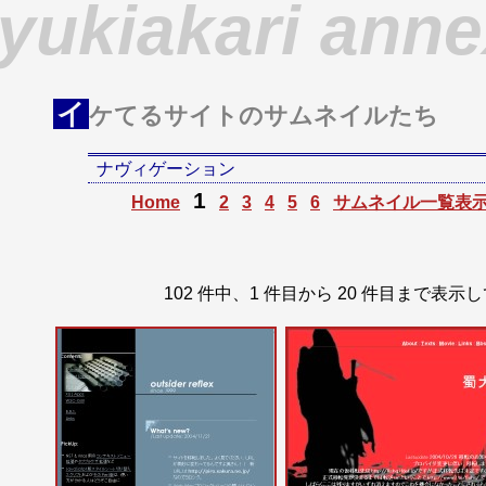
yukiakari ann
イ
ケてるサイトのサムネイルたち
ナヴィゲーション
1
Home
2
3
4
5
6
サムネイル一覧表
102 件中、1 件目から 20 件目ま